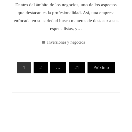
Dentro del ámbito de los negocios, uno de los aspectos
que destacan es la profesionalidad. Así, una empresa
enfocada en su seriedad busca maneras de destacar a sus
especialistas, y…
Inversiones y negocios
Paginación
1
2
…
21
Próximo
de
entradas