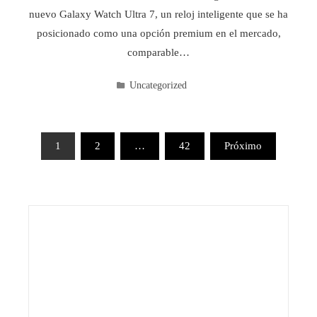
nuevo Galaxy Watch Ultra 7, un reloj inteligente que se ha
posicionado como una opción premium en el mercado,
comparable…
Uncategorized
Paginación
1
2
…
42
Próximo
de
entradas