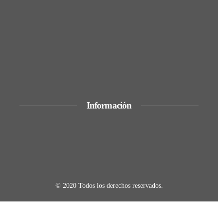
empleos técnicos y sostenibles en Trinidad
y Tobago
El papel de la RSC en la articulación de
políticas de movilidad descentralizadas en
Bélgica
Información
Quiénes Somos
Política de Privacidad
Contacto
© 2020 Todos los derechos reservados.