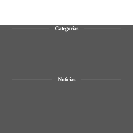
Categorías
Ciencia y tecnología
Cultura y ocio
Inversiones y negocios
Responsabilidad social
Noticias
TikTok y Disney colaboran para
impulsar la creatividad con personajes
reconocidos
De la renta energética a la creación de