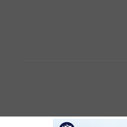
La quiebra de más de 9.000 bancos y sus efectos e
Expansión y comercio en los grandes imperios ante
Por qué controlar la inflación es clave para la in
Quiénes Somos
Política de Privacidad
Contacto