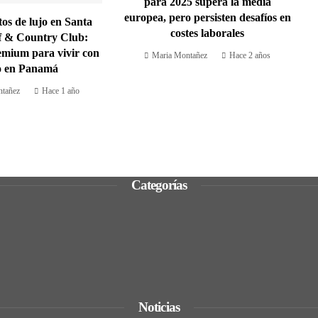
para 2025 supera la media
europea, pero persisten desafíos en
s de lujo en Santa
costes laborales
f & Country Club:
emium para vivir con
Maria Montañez
Hace 2 años
lo en Panamá
tañez
Hace 1 año
Categorías
Noticias