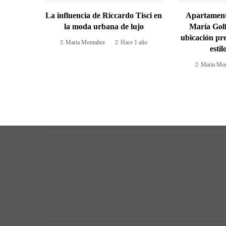
La influencia de Riccardo Tisci en
Apartamento
la moda urbana de lujo
María Gol
ubicación pr
Maria Montañez
Hace 1 año
esti
Maria Mon
Ciencia y tecnología
Cultura y ocio
Inversiones y negocios
Responsabilidad social