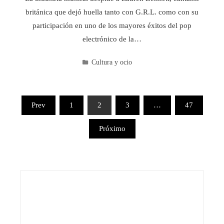
británica que dejó huella tanto con G.R.L. como con su
participación en uno de los mayores éxitos del pop
electrónico de la…
Cultura y ocio
Paginación
Prev
1
2
3
…
47
de
Próximo
entradas