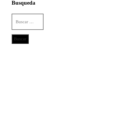
Busqueda
Buscar:
Categorías
Ciencia y tecnología
Cultura y ocio
Inversiones y negocios
Responsabilidad social
Noticias
De la renta energética a la creación de empleos
técnicos y sostenibles en Trinidad y Tobago