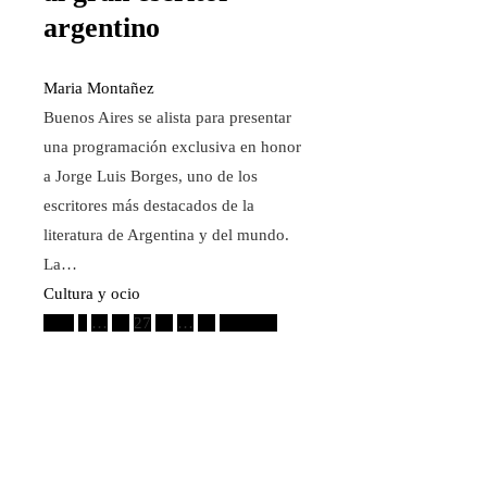
argentino
Maria Montañez
Buenos Aires se alista para presentar
una programación exclusiva en honor
a Jorge Luis Borges, uno de los
escritores más destacados de la
literatura de Argentina y del mundo.
La…
Cultura y ocio
Paginación
Prev
1
…
26
27
28
…
47
Próximo
de
entradas