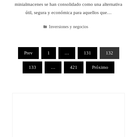
minialmacenes se han consolidado como una alternativa
útil, segura y económica para aquellos que…
Inversiones y negocios
Paginación
Prev
1
…
131
132
de
133
…
421
Próximo
entradas