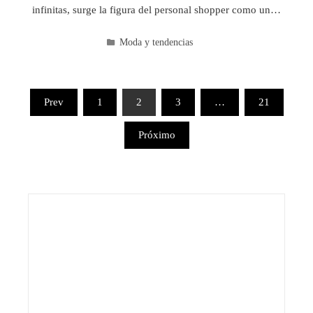
infinitas, surge la figura del personal shopper como un…
Moda y tendencias
Paginación
Prev
1
2
3
…
21
de
Próximo
entradas