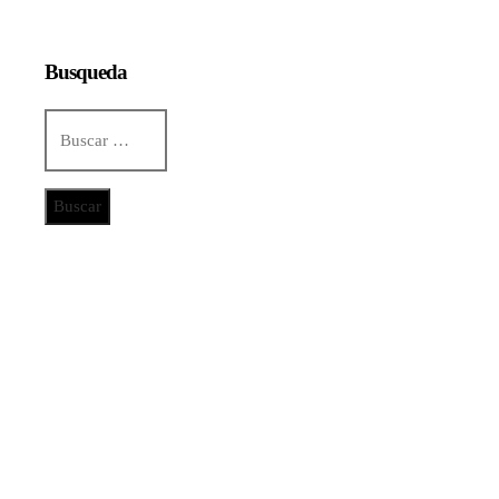
Busqueda
Buscar:
Categorías
Ciencia y tecnología
Cultura y ocio
Inversiones y negocios
Responsabilidad social
Noticias
De la renta energética a la creación de empleos