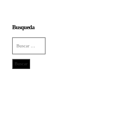
Busqueda
Buscar:
Categorías
Ciencia y tecnología
Cultura y ocio
Inversiones y negocios
Responsabilidad social
Noticias