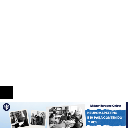
La quiebra de más de 9.000 bancos y sus efectos
en la regulación
Expansión y comercio en los grandes imperios
antes de la era industrial
Información
Quiénes Somos
Política de Privacidad
Contacto
© 2020 Todos los derechos reservados.