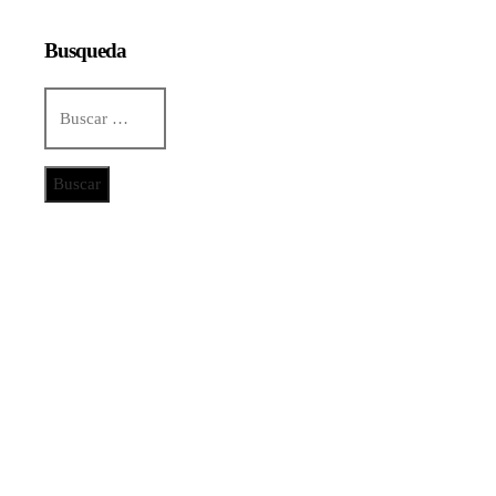
Busqueda
Buscar:
Categorías
Ciencia y tecnología
Cultura y ocio
Inversiones y negocios
Responsabilidad social
Noticias
De la renta energética a la creación de empleos
técnicos y sostenibles en Trinidad y Tobago