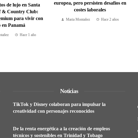
europea, pero persisten desafíos en
s de lujo en Santa
costes laborales
f & Country Club:
emium para vivir con
Maria Montañez
Hace 2 años
lo en Panamá
tañez
Hace 1 año
Noticias
TikTok y Disney colaboran para impulsar la
creatividad con personajes reconocidos
De la renta energética a la creación de empleos
técnicos y sostenibles en Trinidad y Tobago