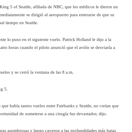
 King 5 of Seattle, afiliada de NBC, que los médicos le dieron un
nmediatamente se dirigió al aeropuerto para enterarse de que su
al tiempo en Seattle.
te lo puso en el siguiente vuelo. Patrick Holland le dijo a la
uatro horas cuando el piloto anunció que el avión se desviaría a
uelos y se cerró la ventana de las 8 a.m.
ng 5.
que había tantos vuelos entre Fairbanks y Seattle, no creían que
portunidad de someterse a una cirugía fue devastador, dijo.
uras asombrosas y luego cayeron a las profundidades más bajas