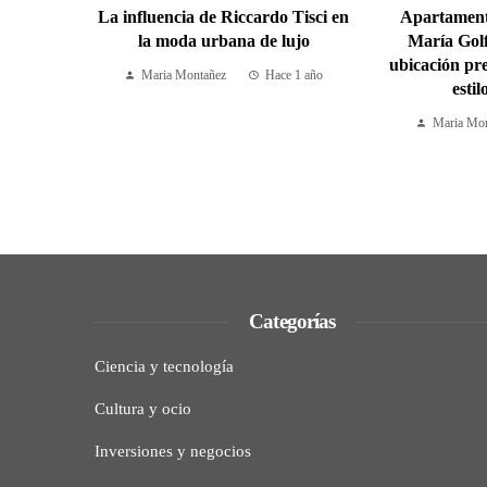
La influencia de Riccardo Tisci en
Apartamento
la moda urbana de lujo
María Gol
ubicación pr
Maria Montañez
Hace 1 año
esti
Maria Mon
Categorías
Ciencia y tecnología
Cultura y ocio
Inversiones y negocios