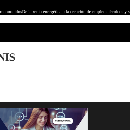
 reconocidos
De la renta energética a la creación de empleos técnicos y 
aestras de la ópera con más representaciones
Expansión y comercio en lo
CNIS