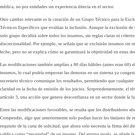
médica, no por entidades sin experiencia directa en el sector.​
Otro cambio relevante es la creación de un Grupo Técnico para la Excl
Técnicos Específicos que evalúan la inclusión. Aunque la exclusión d
solo grupo decidirá sobre todos los insumos, sin reglas claras ni criterio
discrecionalidad. Por ejemplo, se señala que se excluirán insumos sin r
leche, pero no se explica cómo se garantizará la objetividad en estas dec
Las modificaciones también amplían a 80 días hábiles (antes eran 60) el
insumos, lo cual podría empeorar las demoras en un sistema ya congest
secretario técnico comunique los resultados, permitiendo que cualquier
claridad en la fecha de emisión de los juicios. Sorprendentemente, el t
artículo 3, una acción que genera desconfianza en un sector donde la fa
Entre las modificaciones favorables, se resalta que los distribuidores ah
Compendio, algo que anteriormente solo podían hacer los titulares de re
requisito de la carta de solicitud, que ahora solo necesita la firma del 
califica como “necesidad” de un insumo. Del mismo modo, se añade la 