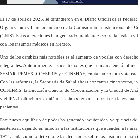
Ciencia y tecnología
El 17 de abril de 2025, se difundieron en el Diario Oficial de la Feder
Organización y Funcionamiento de la Comisión Interinstitucional del 
(CNIS). Estas alteraciones han generado inquietudes sobre la justicia y 
con los insumos médicos en México.
Uno de los cambios más notables es el aumento de vocales con derecho
integrantes. Anteriormente, las instituciones que brindan atención di
SEMAR, PEMEX, COFEPRIS y CCINSHAE, contaban con un voto cada un
Con las reformas, la Secretaría de Salud ahora concentra cinco votos, i
COFEPRIS, la Dirección General de Modernización y la Unidad de An
y el IPN, instituciones académicas sin experiencia directa en la evalua
pacientes.​
Este nuevo equilibrio de poder ha generado inquietudes, ya que seis de
asistencial, dejando en minoría a las instituciones que atienden a la m
1974, tenía como objetivo que las decisiones sobre los insumos fueran 