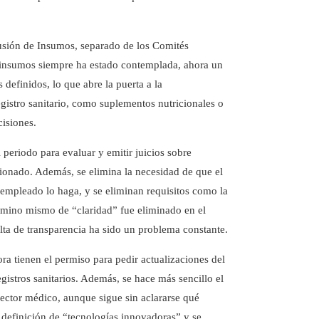
usión de Insumos, separado de los Comités
e insumos siempre ha estado contemplada, ahora un
s definidos, lo que abre la puerta a la
egistro sanitario, como suplementos nutricionales o
isiones.​
 periodo para evaluar y emitir juicios sobre
ionado. Además, se elimina la necesidad de que el
 empleado lo haga, y se eliminan requisitos como la
érmino mismo de “claridad” fue eliminado en el
lta de transparencia ha sido un problema constante. ​
ora tienen el permiso para pedir actualizaciones del
gistros sanitarios. Además, se hace más sencillo el
director médico, aunque sigue sin aclararse qué
definición de “tecnologías innovadoras” y se