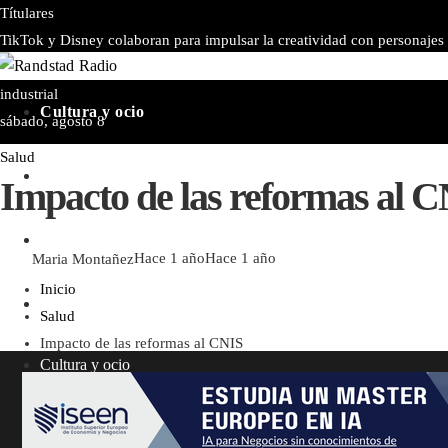
Títulares
TikTok y Disney colaboran para impulsar la creatividad con personajes
de más de 9.000 bancos y sus efectos en la regulación
Las ocho obras m
industrial
Cultura y ocio
sábado, agosto 8
Salud
Responsabilidad social
Impacto de las reformas al 
Inversiones y negocios
Maria Montañez
Hace 1 año
Hace 1 año
Inicio
Ciencia y tecnología
Salud
Impacto de las reformas al CNIS
Cultura y ocio
Responsabilidad social
Inversiones y negocios