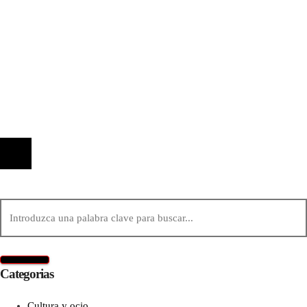
antes de la era industrial
Información
Quiénes Somos
Política de Privacidad
Contacto
© 2020 Todos los derechos reservados.
Categorias
Cultura y ocio