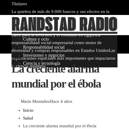
Títulares
La quiebra de más de 9.000 bancos y sus efectos en la
regulación
Expansión y comercio en los grandes imperios
antes de la era industrial
Por qué controlar la inflación es
clave para la inversión y el consumo en Egipto
La
Cultura y ocio
responsabilidad social empresarial como motor de
Responsabilidad social
diversidad y compras responsables en Estados Unidos
Las
Inversiones y negocios
Salud
exploraciones espaciales más importantes que impactaron
Ciencia y tecnología
La creciente alarma
la ciencia moderna
jueves, agosto 6
mundial por el ébola
Maria Montañez
Hace 4 años
Inicio
Salud
La creciente alarma mundial por el ébola