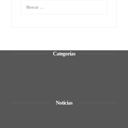
Buscar:
Categorías
Ciencia y tecnología
Cultura y ocio
Inversiones y negocios
Responsabilidad social
Noticias
De la renta energética a la creación de
empleos técnicos y sostenibles en Trinidad