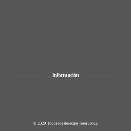
y Tobago
La quiebra de más de 9.000 bancos y sus
efectos en la regulación
Expansión y comercio en los grandes
imperios antes de la era industrial
Información
Quiénes Somos
Política de Privacidad
Contacto
© 2020 Todos los derechos reservados.