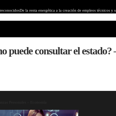
 reconocidos
De la renta energética a la creación de empleos técnicos y 
más avanzados que transformaron la investigación astronómica
Las ocho 
o puede consultar el estado? 
nanzas Personales – Economía