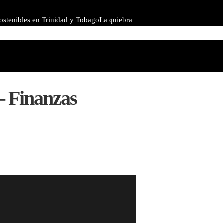
sostenibles en Trinidad y Tobago
La quiebra
obras maestras de la ópera con más
– Finanzas