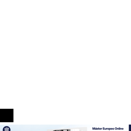
TikTok y Disney colaboran para impulsar la
creatividad con personajes reconocidos
De la renta energética a la creación de empleos
técnicos y sostenibles en Trinidad y Tobago
El papel de la RSC en la articulación de políticas
de movilidad descentralizadas en Bélgica
Información
Quiénes Somos
Política de Privacidad
Contacto
© 2020 Todos los derechos reservados.