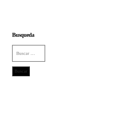
Busqueda
Buscar:
Categorías
Ciencia y tecnología
Cultura y ocio
Inversiones y negocios
Responsabilidad social
Noticias