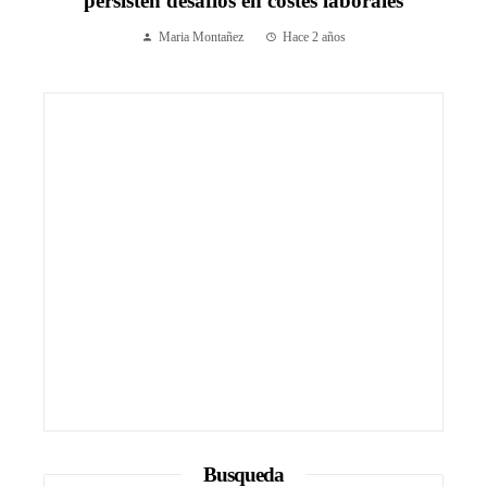
persisten desafíos en costes laborales
Maria Montañez
Hace 2 años
Busqueda