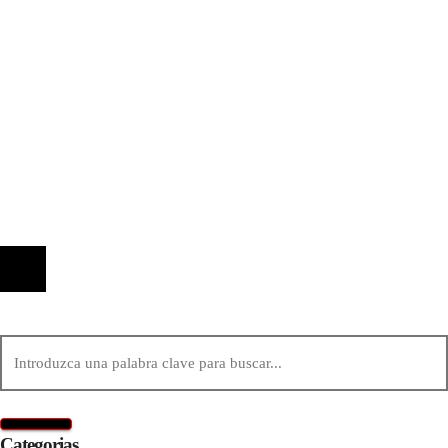
El papel de la RSC en la articulación de políticas
de movilidad descentralizadas en Bélgica
Información
Quiénes Somos
Política de Privacidad
Contacto
© 2020 Todos los derechos reservados.
Categorias