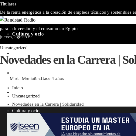
Títulares
De la renta energética a la creación de empleos técnicos y sostenibles 
grandes imperios antes de la era industrial
Pruebas de conocimiento cero
para la inversión y el consumo en Egipto
Cultura y ocio
jueves, agosto 6
Uncategorized
Responsabilidad social
Novedades en la Carrera | So
Inversiones y negocios
Maria Montañez
Hace 4 años
Inicio
Ciencia y tecnología
Uncategorized
Novedades en la Carrera | Solidaridad
Cultura y ocio
Responsabilidad social
Inversiones y negocios