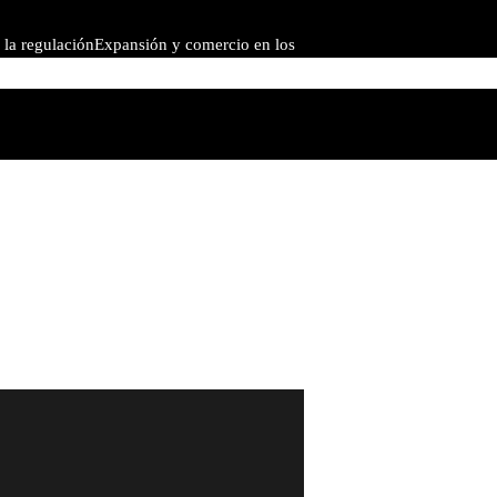
 la regulación
Expansión y comercio en los
ivada
Por qué controlar la inflación es clave