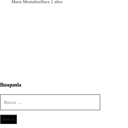
Maria Montañez
Hace 2 años
Busqueda
Buscar:
Categorías