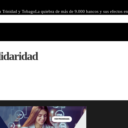
en Trinidad y Tobago
La quiebra de más de 9.000 bancos y sus efectos en
 como herramienta para cumplir normativas sin revelar información pr
lidaridad