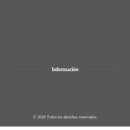
La quiebra de más de 9.000 bancos y sus
efectos en la regulación
Expansión y comercio en los grandes
imperios antes de la era industrial
Información
Quiénes Somos
Política de Privacidad
Contacto
© 2020 Todos los derechos reservados.