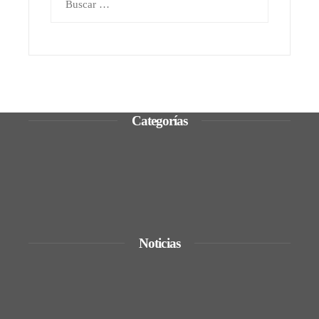
Categorías
Ciencia y tecnología
Cultura y ocio
Inversiones y negocios
Responsabilidad social
Noticias
De la renta energética a la creación de
empleos técnicos y sostenibles en Trinidad
y Tobago