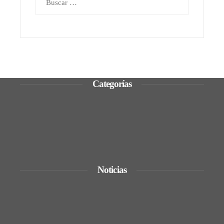
Categorías
Ciencia y tecnología
Cultura y ocio
Inversiones y negocios
Responsabilidad social
Noticias
TikTok y Disney colaboran para
impulsar la creatividad con personajes
reconocidos