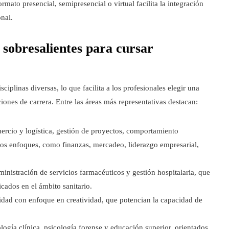
formato presencial, semipresencial o virtual facilita la integración
nal.
 sobresalientes para cursar
plinas diversas, lo que facilita a los profesionales elegir una
iones de carrera. Entre las áreas más representativas destacan:
mercio y logística, gestión de proyectos, comportamiento
sos enfoques, como finanzas, mercadeo, liderazgo empresarial,
ministración de servicios farmacéuticos y gestión hospitalaria, que
cados en el ámbito sanitario.
idad con enfoque en creatividad, que potencian la capacidad de
logía clínica, psicología forense y educación superior, orientados