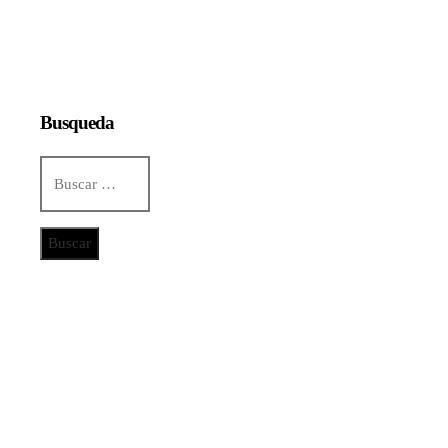
Busqueda
Buscar:
Categorías
Ciencia y tecnología
Cultura y ocio
Inversiones y negocios
Responsabilidad social
Noticias