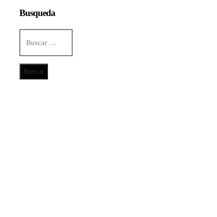
Busqueda
Buscar:
Categorías
Ciencia y tecnología
Cultura y ocio
Inversiones y negocios
Responsabilidad social
Noticias
De la renta energética a la creación de empleos
técnicos y sostenibles en Trinidad y Tobago