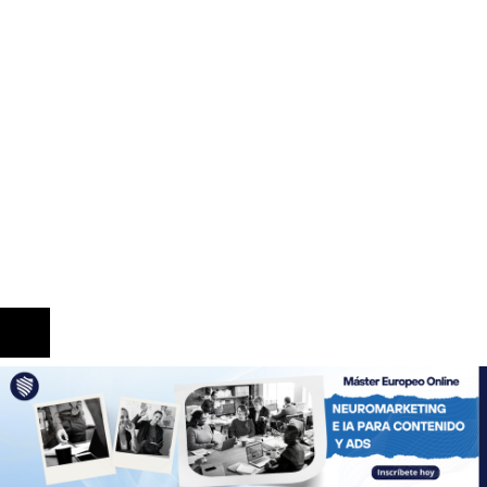
La quiebra de más de 9.000 bancos y sus efectos
en la regulación
Expansión y comercio en los grandes imperios
antes de la era industrial
Información
Quiénes Somos
Política de Privacidad
Contacto
© 2020 Todos los derechos reservados.