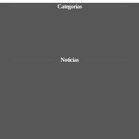
Categorías
Ciencia y tecnología
Cultura y ocio
Inversiones y negocios
Responsabilidad social
Noticias
De la renta energética a la creación de
empleos técnicos y sostenibles en Trinidad
y Tobago
La quiebra de más de 9.000 bancos y sus
efectos en la regulación
Expansión y comercio en los grandes