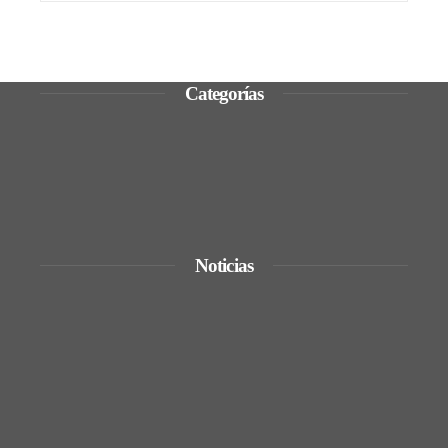
Categorías
Ciencia y tecnología
Cultura y ocio
Inversiones y negocios
Responsabilidad social
Noticias
La quiebra de más de 9.000 bancos y sus
efectos en la regulación
Expansión y comercio en los grandes
imperios antes de la era industrial