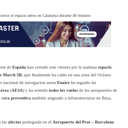
 cerrar el espacio aéreo en Catalunya durante 40 minutos
orte de
España
han cerrado este viernes por la mañana
espacio
go March 5B
, que finalmente ha caído en una zona del Océano
stor nacional de navegacion aerea
Enaire
ha seguido las
Aérea
(
AESA
) y ha restrido
todos los vuelos
de los aeropuertos de
l
cera preventiva
también asignado a infraestructuras en Ibiza,
o las
afectos
prologarán en el
Aeropuerto del Prat – Barcelona