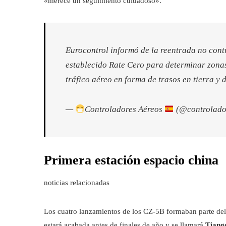
«merece un seguimiento cuidadoso».
Eurocontrol informó de la reentrada no cont
establecido Rate Cero para determinar zonas
tráfico aéreo en forma de trasos en tierra y 
—
Controladores Aéreos
(@controlado
Primera estación espacio china
noticias relacionadas
Los cuatro lanzamientos de los CZ-5B formaban parte del 
estará acabada antes de finales de año y se llamará
Tiang