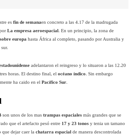
stre es
fin de semana
en concreto a las 4.17 de la madrugada
 por
La empresa aeroespacial
. En un principio, la zona de
sobre europa
hasta África al completo, pasando por Australia y
 sur.
estadounidense
adelantaron el reingreso y lo situaron a las 12.20
res horas. El destino final, el
océano índico
. Sin embargo
lmente ha caido en el
Pacífico Sur
.
l
B
son unos de los mas
trampas espaciales
más grandes que se
ado que el artefacto pesó entre
17 y 23 tonos
y tenia un tamano
o que dejar caer la
chatarra espacial
de manera descontrolada