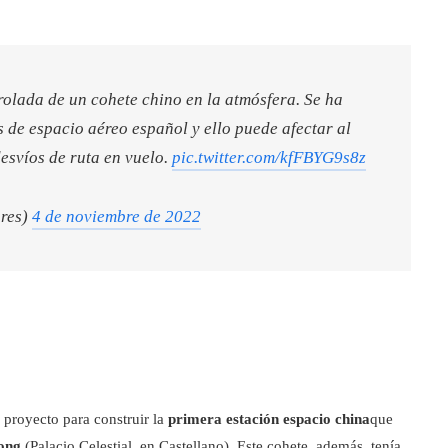
rolada de un cohete chino en la atmósfera. Se ha
 de espacio aéreo español y ello puede afectar al
desvíos de ruta en vuelo.
pic.twitter.com/kfFBYG9s8z
res)
4 de noviembre de 2022
proyecto para construir la
primera estación espacio china
que
ong
(Palacio Celestial, en Castellano). Este cohete, además, tenía