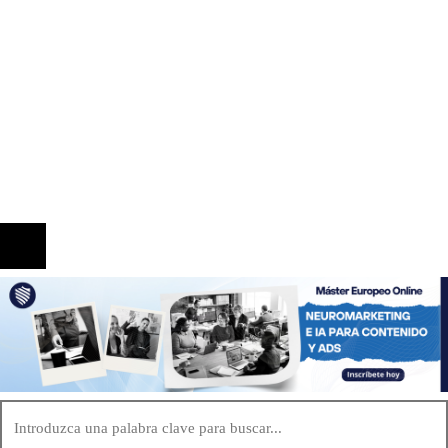
El papel de la RSC en la articulación de políticas
de movilidad descentralizadas en Bélgica
Información
Quiénes Somos
Política de Privacidad
Contacto
© 2020 Todos los derechos reservados.