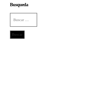
Busqueda
Buscar:
Categorías
Ciencia y tecnología
Cultura y ocio
Inversiones y negocios
Responsabilidad social
Noticias
De la renta energética a la creación de empleos
técnicos y sostenibles en Trinidad y Tobago
La quiebra de más de 9.000 bancos y sus efectos