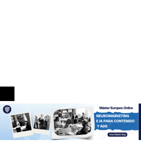
en la regulación
Expansión y comercio en los grandes imperios
antes de la era industrial
Información
Quiénes Somos
Política de Privacidad
Contacto
© 2020 Todos los derechos reservados.