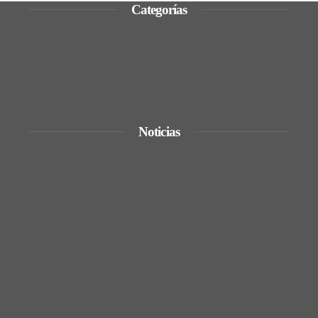
Categorías
Ciencia y tecnología
Cultura y ocio
Inversiones y negocios
Responsabilidad social
Noticias
De la renta energética a la creación de
empleos técnicos y sostenibles en Trinidad
y Tobago
La quiebra de más de 9.000 bancos y sus
efectos en la regulación
Expansión y comercio en los grandes