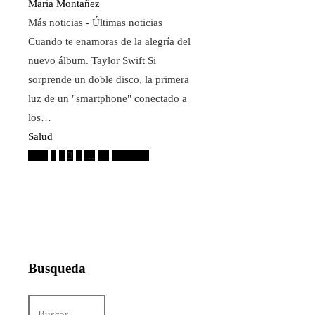
Maria Montañez
Más noticias - Últimas noticias
Cuando te enamoras de la alegría del
nuevo álbum. Taylor Swift Si
sorprende un doble disco, la primera
luz de un "smartphone" conectado a
los…
Salud
Paginación
Prev
1
2
3
4
…
21
Próximo
de
entradas
Busqueda
Buscar: