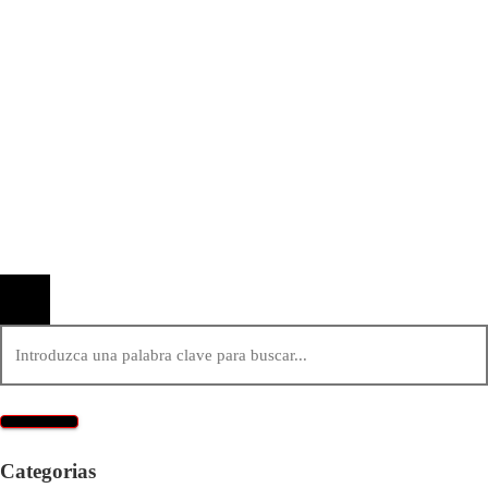
Expansión y comercio en los grandes imperios
antes de la era industrial
Información
Quiénes Somos
Política de Privacidad
Contacto
© 2020 Todos los derechos reservados.
Categorias