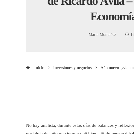
de Ricardo Ávila –
Economí
Maria Montañez
H
Inicio
Inversiones y negocios
Año nuevo: ¿vida n
No hay analista, durante estos días de balances y reflexi
nostalgia del año que termina. Si bien a título personal