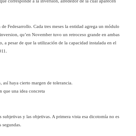
ue corresponde a la inversión, alrededor de la cual aparecen
 de Fedesarrollo. Cada tres meses la entidad agrega un módulo
la inversion, qu’en November tuvo un retroceso grande en ambas
o, a pesar de que la utilización de la capacidad instalada en el
011.
, así haya cierto margen de tolerancia.
en que una idea concreta
s subjetivas y las objetivas. A primera vista esa dicotomía no es
as segundas.