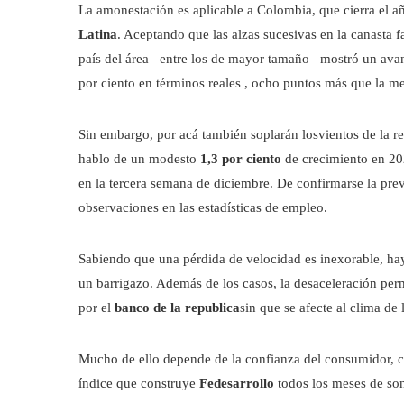
La amonestación es aplicable a Colombia, que cierra el a
Latina
. Aceptando que las alzas sucesivas en la canasta f
país del área –entre los de mayor tamaño– mostró un avan
por ciento en términos reales , ocho puntos más que la me
Sin embargo, por acá también soplarán losvientos de la ret
hablo de un modesto
1,3 por ciento
de crecimiento en 202
en la tercera semana de diciembre. De confirmarse la pre
observaciones en las estadísticas de empleo.
Sabiendo que una pérdida de velocidad es inexorable, hay
un barrigazo. Además de los casos, la desaceleración permi
por el
banco de la republica
sin que se afecte al clima de
Mucho de ello depende de la confianza del consumidor, 
índice que construye
Fedesarrollo
todos los meses de son