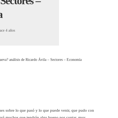
 Sectores –
a
ace 4 años
ueva? análisis de Ricardo Ávila – Sectores – Economía
ones sobre lo que pasó y lo que puede venir, que pudo con
 habrá muchos que tendrán algo bueno por contar, muy