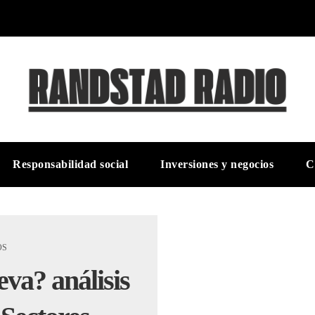
Responsabilidad social
Inversiones y negocios
C
OS
va? análisis