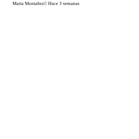
Maria Montañez
Hace 3 semanas
Categorías
Ciencia y tecnología
Cultura y ocio
Inversiones y negocios
Responsabilidad social
Noticias
TikTok y Disney colaboran para
impulsar la creatividad con personajes