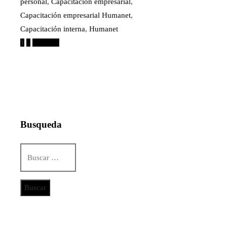
personal
,
Capacitación empresarial
,
Capacitación empresarial Humanet
,
Capacitación interna
,
Humanet
Paginación
1
2
Próximo
de
entradas
Busqueda
Buscar:
Categorías