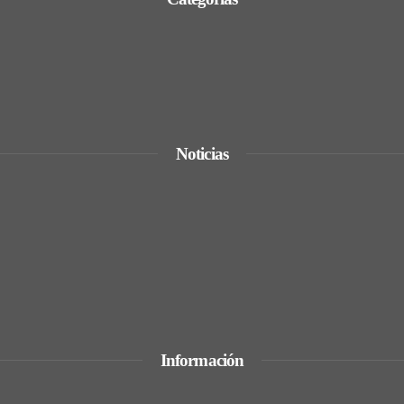
Noticias
n la regulación
s de la era industrial
versión y el consumo en Egipto
Información