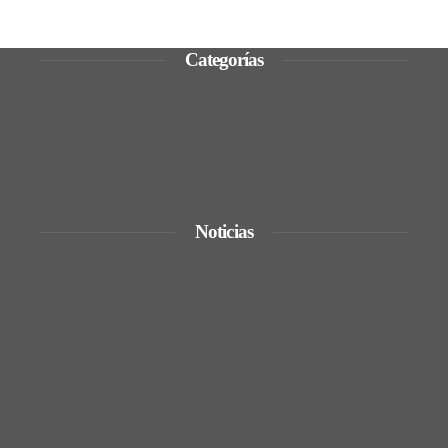
Categorías
Ciencia y tecnología
Cultura y ocio
Inversiones y negocios
Responsabilidad social
Noticias
De la renta energética a la creación de
empleos técnicos y sostenibles en Trinidad
y Tobago
La quiebra de más de 9.000 bancos y sus
efectos en la regulación