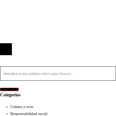
Información
Quiénes Somos
Política de Privacidad
Contacto
© 2020 Todos los derechos reservados.
Categorias
Cultura y ocio
Responsabilidad social