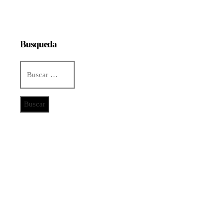
Busqueda
Buscar:
Categorías
Ciencia y tecnología
Cultura y ocio
Inversiones y negocios
Responsabilidad social
Noticias