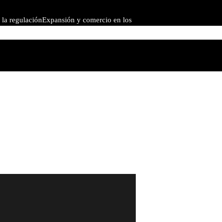
 la regulación
Expansión y comercio en los
ivada
Por qué controlar la inflación es clave