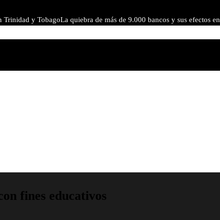
en Trinidad y Tobago
La quiebra de más de 9.000 bancos y sus efectos en
 como herramienta para cumplir normativas sin revelar información pr
on fines educativos