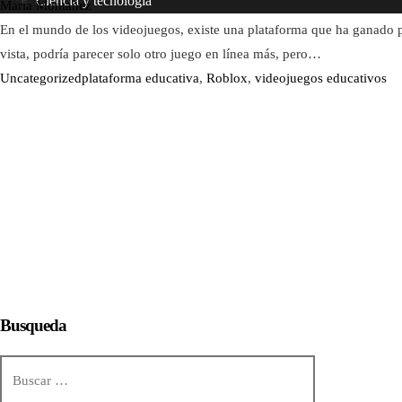
Ciencia y tecnología
Maria Montañez
En el mundo de los videojuegos, existe una plataforma que ha ganado p
vista, podría parecer solo otro juego en línea más, pero…
Uncategorized
plataforma educativa
,
Roblox
,
videojuegos educativos
Busqueda
Buscar: