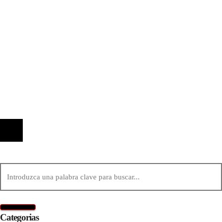
Expansión y comercio en los grandes imperios
antes de la era industrial
Información
Quiénes Somos
Política de Privacidad
Contacto
© 2020 Todos los derechos reservados.
Categorias