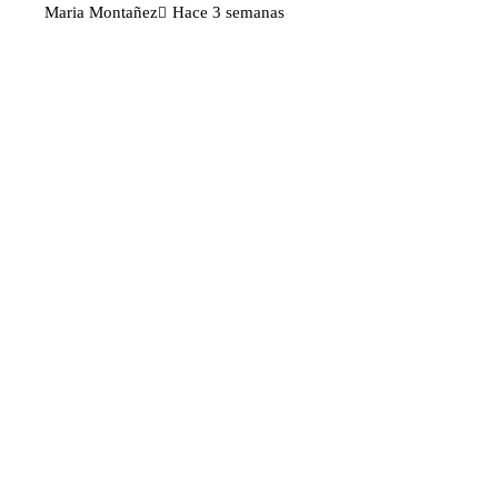
Maria Montañez
Hace 3 semanas
Categorías
Ciencia y tecnología
Cultura y ocio
Inversiones y negocios
Responsabilidad social
Noticias
TikTok y Disney colaboran para
impulsar la creatividad con personajes