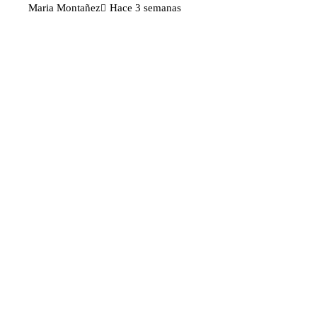
Maria Montañez
Hace 3 semanas
Categorías
Ciencia y tecnología
Cultura y ocio
Inversiones y negocios
Responsabilidad social
Noticias
TikTok y Disney colaboran para
impulsar la creatividad con personajes